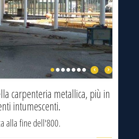
Sabbia
lla carpenteria metallica, più in
enti intumescenti.
a alla fine dell'800.