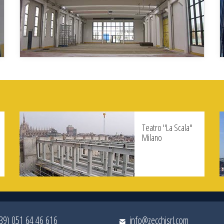
Teatro "La Scala"
Milano
+39) 051 64 46 616
info@zecchisrl.com