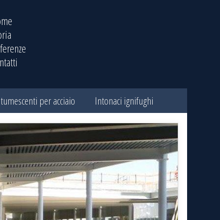
ome
oria
ferenze
ntatti
ntumescenti per acciaio
Intonaci ignifughi