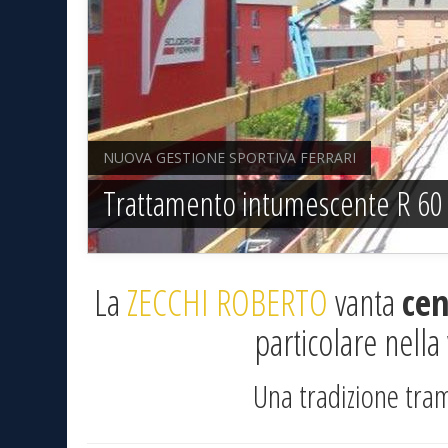
NUOVA GESTIONE SPORTIVA FERRARI
Trattamento intumescente R 60
La
ZECCHI ROBERTO
vanta
cen
particolare nella
Una tradizione trama