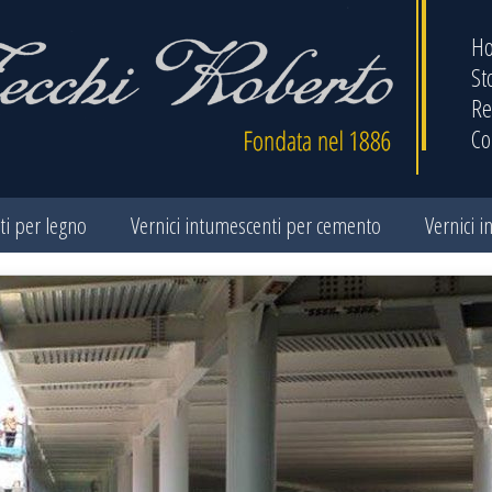
H
St
Re
Co
ti per legno
Vernici intumescenti per cemento
Vernici i