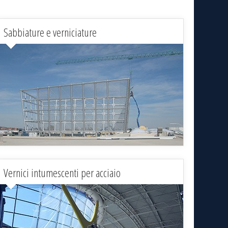
Sabbiature e verniciature
Vernici intumescenti per acciaio